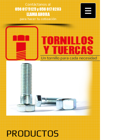
Contáctanos al
656 617 5125 y
656 617 8283
LLAMA AHORA
para hacer tu cotización
Un tornillo para cada necesidad
PRODUCTOS