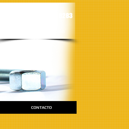
Contáctanos al
656 617 5125 y
656 617 8283
LLAMA AHORA
para hacer tu cotización
CONTACTO